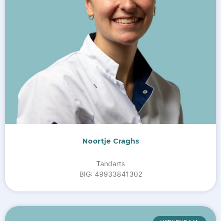
Noortje Craghs
Tandarts
BIG: 49933841302