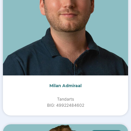
Milan Admiraal
Tandarts
BIG: 49922484602