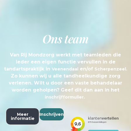
Ons team
Van Rij Mondzorg werkt met teamleden die
ieder een eigen functie vervullen in de
tandartspraktijk in
en/of
Veenendaal
Scherpenzeel.
Zo kunnen wij u alle tandheelkundige zorg
verlenen. Wilt u door een vaste behandelaar
worden geholpen? Geef dit dan aan in het
.
inschrijfformulier
Meer
Inschrijven
informatie