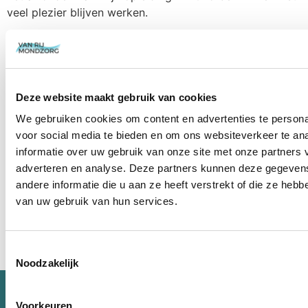
veel plezier blijven werken.
Ik vind het superleuk om met mensen te werken en haal
veel voldoening uit het helpen van patiënten. Ook zie ik
mezelf in de toekomst graag verder doorgroeien binnen
het vak.
Deze website maakt gebruik van cookies
Werkdagen:
We gebruiken cookies om content en advertenties te persona
Aanwezig in Veenendaal
voor social media te bieden en om ons websiteverkeer te an
informatie over uw gebruik van onze site met onze partners 
adverteren en analyse. Deze partners kunnen deze gegeve
Terug naar het teamoverzicht
andere informatie die u aan ze heeft verstrekt of die ze heb
van uw gebruik van hun services.
Toestemmingsselectie
Noodzakelijk
Voorkeuren