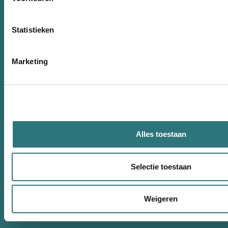
C
Statistieken
Van Rij Mondzorg Veenendaal &
Marketing
Scherpenzeel
Di
insc
Alles toestaan
Selectie toestaan
Weigeren