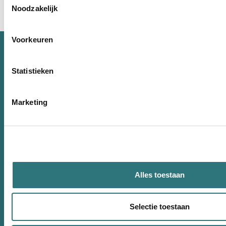
Noodzakelijk
Voorkeuren
Statistieken
C
Marketing
Van Rij Mondzorg Veenendaal &
Scherpenzeel
Di
insc
Alles toestaan
Selectie toestaan