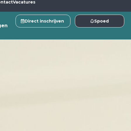
ntact
Vacatures
Direct inschrijven
Spoed
gen