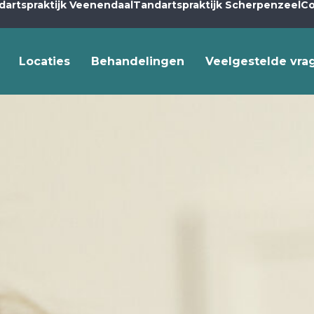
dartspraktijk Veenendaal
Tandartspraktijk Scherpenzeel
Co
Locaties
Behandelingen
Veelgestelde vra