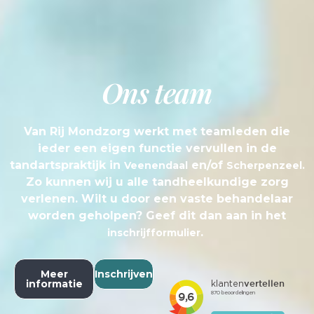
Ons team
Van Rij Mondzorg werkt met teamleden die
ieder een eigen functie vervullen in de
tandartspraktijk in
en/of
Veenendaal
Scherpenzeel.
Zo kunnen wij u alle tandheelkundige zorg
verlenen. Wilt u door een vaste behandelaar
worden geholpen? Geef dit dan aan in het
.
inschrijfformulier
Meer
Inschrijven
informatie