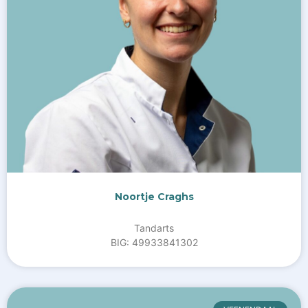
Noortje Craghs
Tandarts
BIG: 49933841302