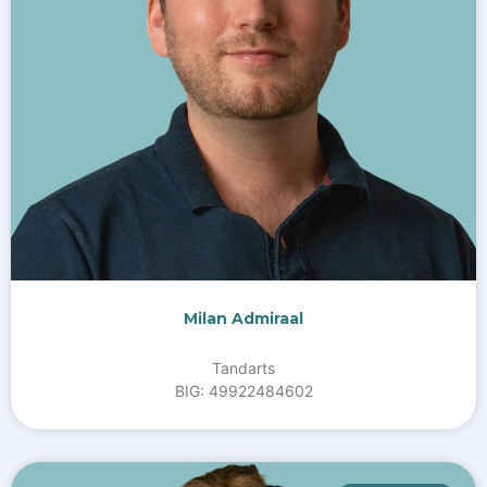
Milan Admiraal
Tandarts
BIG: 49922484602