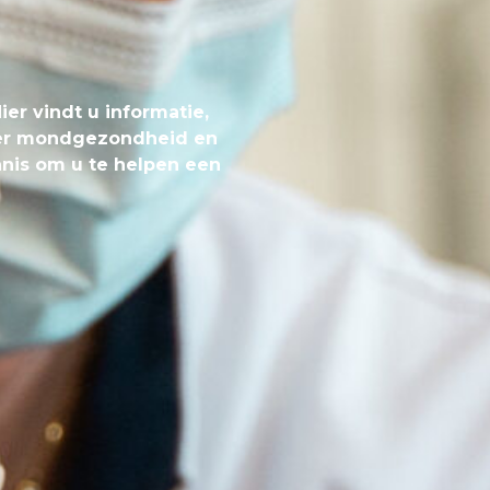
er vindt u informatie,
ver mondgezondheid en
nis om u te helpen een