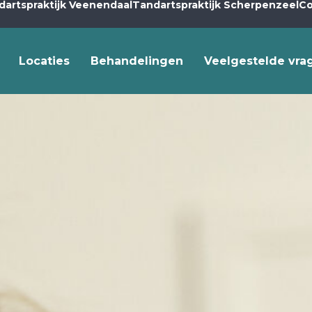
dartspraktijk Veenendaal
Tandartspraktijk Scherpenzeel
Co
Locaties
Behandelingen
Veelgestelde vra