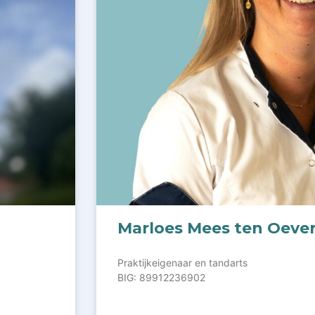
Marloes Mees ten Oever 
Praktijkeigenaar en tandarts
BIG: 89912236902