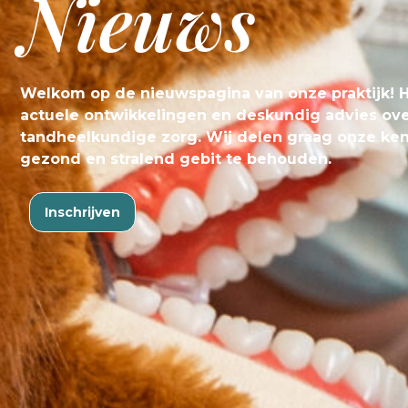
Nieuws
Welkom op de nieuwspagina van onze praktijk! Hi
actuele ontwikkelingen en deskundig advies o
tandheelkundige zorg. Wij delen graag onze ken
gezond en stralend gebit te behouden.
Inschrijven