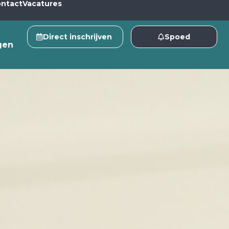
ntact
Vacatures
Direct inschrijven
Spoed
gen