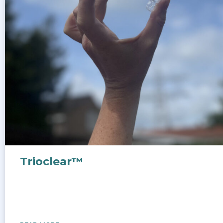
Trioclear™